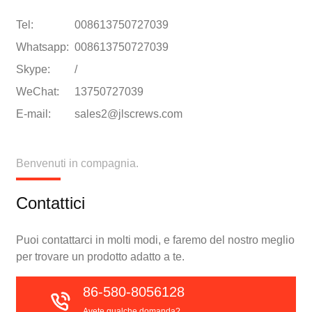
Tel:
008613750727039
Whatsapp:
008613750727039
Skype:
/
WeChat:
13750727039
E-mail:
sales2@jlscrews.com
Benvenuti in compagnia.
Contattici
Puoi contattarci in molti modi, e faremo del nostro meglio
per trovare un prodotto adatto a te.
86-580-8056128
Avete qualche domanda?