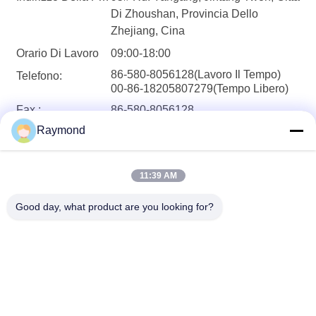
Di Zhoushan, Provincia Dello
Zhejiang, Cina
Orario Di Lavoro
09:00-18:00
86-580-8056128(Lavoro Il Tempo)
Telefono:
00-86-18205807279(Tempo Libero)
Fax :
86-580-8056128
Raymond
E-Mail :
raymond@jlscrews.com
11:39 AM
Good day, what product are you looking for?
Zhoushan Jialong Screw Manufacture
Co.,Ltd
raymond@jlscrews.com
86-580-8056128