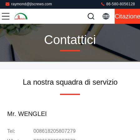
raymond@jlscrews.com
86-580-8056128
Citazion
Contattici
La nostra squadra di servizio
Mr. WENGLEI
Tel:
008618205807279