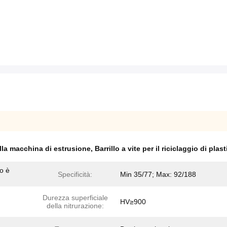
della macchina di estrusione
,
Barrillo a vite per il riciclaggio di plast
to è
Specificità:
Min 35/77; Max: 92/188
Durezza superficiale
HV≥900
della nitrurazione: