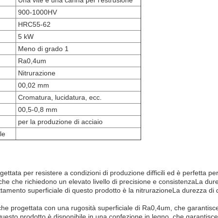
Una vite e una canna per l'estrusione
900-1000HV
HRC55-62
5 kW
Meno di grado 1
Ra0,4um
Nitrurazione
00,02 mm
Cromatura, lucidatura, ecc.
00,5-0,8 mm
per la produzione di acciaio
le
gettata per resistere a condizioni di produzione difficili ed è perfetta p
tiche che richiedono un elevato livello di precisione e consistenzaLa dur
rattamento superficiale di questo prodotto è la nitrurazioneLa durezza 
nche progettata con una rugosità superficiale di Ra0,4um, che garantisce 
uesto prodotto è disponibile in una confezione in legno, che garantisce