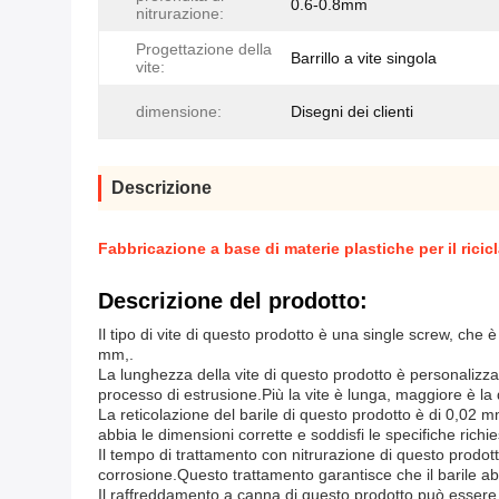
0.6-0.8mm
nitrurazione:
Progettazione della
Barrillo a vite singola
vite:
dimensione:
Disegni dei clienti
Descrizione
Fabbricazione a base di materie plastiche per il ricic
Descrizione del prodotto:
Il tipo di vite di questo prodotto è una single screw, che
mm,.
La lunghezza della vite di questo prodotto è personalizzab
processo di estrusione.Più la vite è lunga, maggiore è la
La reticolazione del barile di questo prodotto è di 0,02 m
abbia le dimensioni corrette e soddisfi le specifiche richie
Il tempo di trattamento con nitrurazione di questo prodott
corrosione.Questo trattamento garantisce che il barile ab
Il raffreddamento a canna di questo prodotto può essere