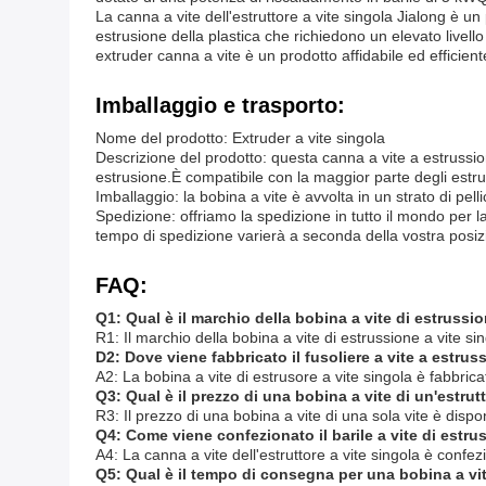
La canna a vite dell'estruttore a vite singola Jialong è un
estrusione della plastica che richiedono un elevato livell
extruder canna a vite è un prodotto affidabile ed efficient
Imballaggio e trasporto:
Nome del prodotto: Extruder a vite singola
Descrizione del prodotto: questa canna a vite a estrussione
estrusione.È compatibile con la maggior parte degli estruso
Imballaggio: la bobina a vite è avvolta in un strato di pell
Spedizione: offriamo la spedizione in tutto il mondo per la 
tempo di spedizione varierà a seconda della vostra posiz
FAQ:
Q1: Qual è il marchio della bobina a vite di estrussio
R1: Il marchio della bobina a vite di estrussione a vite si
D2: Dove viene fabbricato il fusoliere a vite a estrus
A2: La bobina a vite di estrusore a vite singola è fabbrica
Q3: Qual è il prezzo di una bobina a vite di un'estrutt
R3: Il prezzo di una bobina a vite di una sola vite è dispo
Q4: Come viene confezionato il barile a vite di estru
A4: La canna a vite dell'estruttore a vite singola è confez
Q5: Qual è il tempo di consegna per una bobina a vit