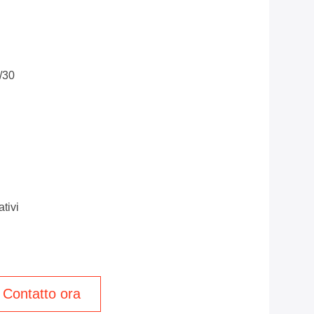
/30
tivi
Contatto ora