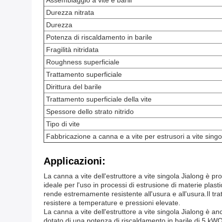
Assemblaggio a vite e barili
Durezza nitrata
Durezza
Potenza di riscaldamento in barile
Fragilità nitridata
Roughness superficiale
Trattamento superficiale
Dirittura del barile
Trattamento superficiale della vite
Spessore dello strato nitrido
Tipo di vite
Fabbricazione a canna e a vite per estrusori a vite singo
Applicazioni:
La canna a vite dell'estruttore a vite singola Jialong è pro
ideale per l'uso in processi di estrusione di materie plas
rende estremamente resistente all'usura e all'usura.Il t
resistere a temperature e pressioni elevate.
La canna a vite dell'estruttore a vite singola Jialong è a
dotato di una potenza di riscaldamento in barile di 5 kWQ