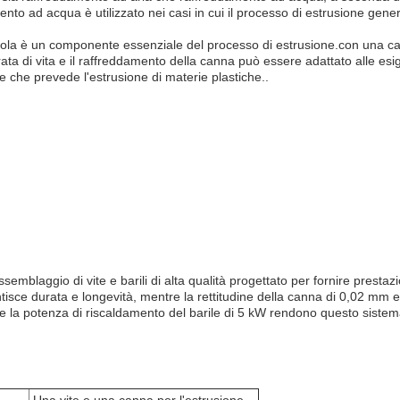
to ad acqua è utilizzato nei casi in cui il processo di estrusione ge
singola è un componente essenziale del processo di estrusione.con una c
ata di vita e il raffreddamento della canna può essere adattato alle es
 che prevede l'estrusione di materie plastiche..
mblaggio di vite e barili di alta qualità progettato per fornire prestazion
antisce durata e longevità, mentre la rettitudine della canna di 0,02 mm 
ole e la potenza di riscaldamento del barile di 5 kW rendono questo sist