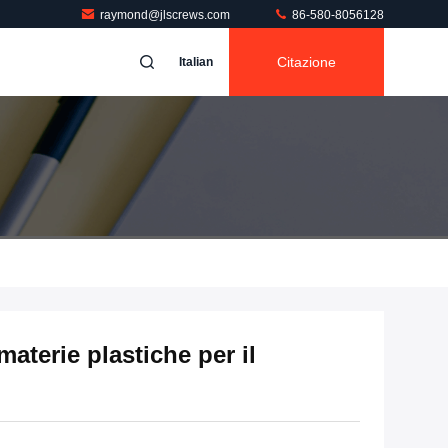
raymond@jlscrews.com
86-580-8056128
Citazione
Italian
aterie plastiche per il