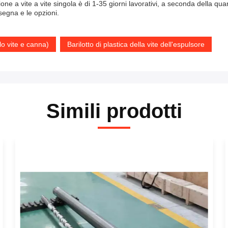
e a vite a vite singola è di 1-35 giorni lavorativi, a seconda della quan
nsegna e le opzioni.
lo vite e canna)
Barilotto di plastica della vite dell'espulsore
Simili prodotti