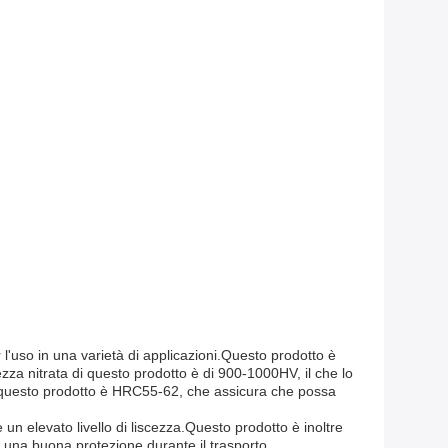
er l'uso in una varietà di applicazioni.Questo prodotto è
ezza nitrata di questo prodotto è di 900-1000HV, il che lo
di questo prodotto è HRC55-62, che assicura che possa
un elevato livello di liscezza.Questo prodotto è inoltre
 una buona protezione durante il trasporto.