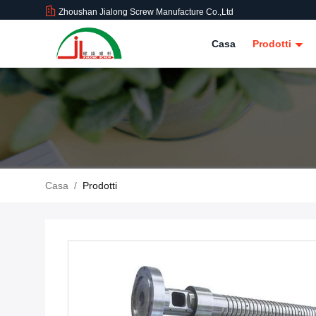
Zhoushan Jialong Screw Manufacture Co.,Ltd
Casa
Prodotti
Casa
/
Prodotti