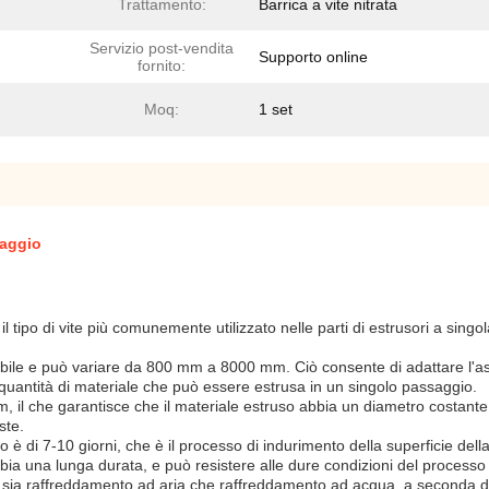
Trattamento:
Barrica a vite nitrata
Servizio post-vendita
Supporto online
fornito:
Moq:
1 set
laggio
 è il tipo di vite più comunemente utilizzato nelle parti di estrusori a s
ile e può variare da 800 mm a 8000 mm. Ciò consente di adattare l'assemb
 quantità di materiale che può essere estrusa in un singolo passaggio.
m, il che garantisce che il materiale estruso abbia un diametro costante
ste.
o è di 7-10 giorni, che è il processo di indurimento della superficie del
bia una lunga durata, e può resistere alle dure condizioni del processo 
 sia raffreddamento ad aria che raffreddamento ad acqua, a seconda de