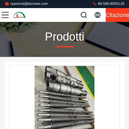
raymond@jlscrews.com
86-580-8056128
Citazion
Prodotti