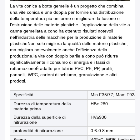
La vite conica a botte gemelle è un progetto che combina
una vite conica e una doppia per fornire una distribuzione
della temperatura più uniforme e migliorare la fusione e
l'estrusione delle materie plastiche.L'applicazione della vite a
canna gemellata a cono ha ottenuto risultati notevoli
nell'industria delle macchine per la produzione di materie
plasticheNon solo migliora la qualità delle materie plastiche,
ma migliora notevolmente anche l'efficienza della
produzione.la vite con doppio barile a cono può ridurre
significativamente il consumo di energia e i tassi di
rottamazioneÈ adatto per tubi in PVC, PE, PP, profili,
pannelli, WPC, cartoni di schiuma, granulazione e altri
prodotti.
Specificità
Min F35/77; Max: F92/1
Durezza di temperatura della
HB≥ 280
materia prima
Durezza della superficie di
HV≥900
nitrurazione
profondità di nitrurazione
0.6-0.8 mm
Scopo
WPVC, WPE, foglio moleco