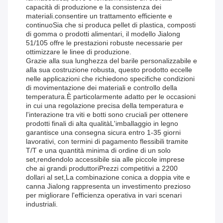
capacità di produzione e la consistenza dei
materiali.consentire un trattamento efficiente e
continuoSia che si produca pellet di plastica, composti
di gomma o prodotti alimentari, il modello Jialong
51/105 offre le prestazioni robuste necessarie per
ottimizzare le linee di produzione.
Grazie alla sua lunghezza del barile personalizzabile e
alla sua costruzione robusta, questo prodotto eccelle
nelle applicazioni che richiedono specifiche condizioni
di movimentazione dei materiali e controllo della
temperatura.È particolarmente adatto per le occasioni
in cui una regolazione precisa della temperatura e
l'interazione tra viti e botti sono cruciali per ottenere
prodotti finali di alta qualitàL'imballaggio in legno
garantisce una consegna sicura entro 1-35 giorni
lavorativi, con termini di pagamento flessibili tramite
T/T e una quantità minima di ordine di un solo
set,rendendolo accessibile sia alle piccole imprese
che ai grandi produttoriPrezzi competitivi a 2200
dollari al set,La combinazione conica a doppia vite e
canna Jialong rappresenta un investimento prezioso
per migliorare l'efficienza operativa in vari scenari
industriali.