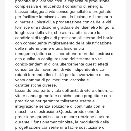
prodotto.migliorando così la capacità di produzione
complessiva e riducendo il consumo di energia.
L'assemblaggio a vite conico gemellato è progettato
per facilitare la miscelazione, la fusione e il trasporto
di materiali plastici.La progettazione conica delle viti
fornisce una riduzione graduale del diametro lungo la
lunghezza della vite, che aiuta a ottimizzare le
condizioni di taglio e di pressione all'interno del barile,
con conseguente miglioramento della plastificazione
delle materie prime e una fusione più
omogenea,fattori critici per ottenere prodotti estrusi di
alta qualitàLa configurazione del sistema a vite
conico-tandem migliora ulteriormente questi effetti
consentendo movimenti di vite indipendenti o co-
rotanti.fornendo flessibilità per la lavorazione di una
vasta gamma di polimeri con viscosità e
caratteristiche diverse.
Essendo una parte vitale dell'unità di vite e cilindri, la
vite e canna gemellate coniche sono progettate con
precisione per garantire tolleranze esatte e
integrazione senza soluzione di continuità con le
macchine di estrusione.Questa produzione di
precisione garantisce una minore reazione e usura
durante il funzionamentoInoltre, la modularità della
progettazione consente una facile sostituzione o