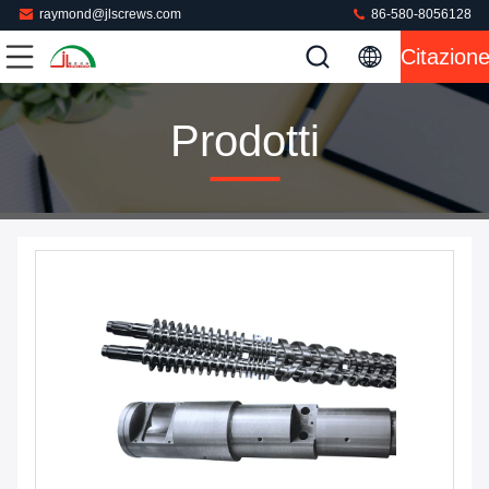
raymond@jlscrews.com
86-580-8056128
Citazion
Prodotti