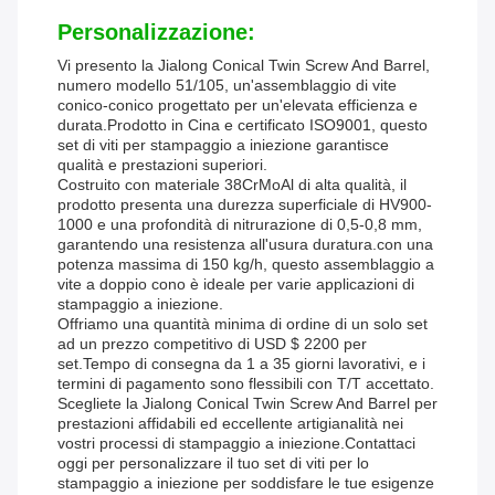
Personalizzazione:
Vi presento la Jialong Conical Twin Screw And Barrel,
numero modello 51/105, un'assemblaggio di vite
conico-conico progettato per un'elevata efficienza e
durata.Prodotto in Cina e certificato ISO9001, questo
set di viti per stampaggio a iniezione garantisce
qualità e prestazioni superiori.
Costruito con materiale 38CrMoAl di alta qualità, il
prodotto presenta una durezza superficiale di HV900-
1000 e una profondità di nitrurazione di 0,5-0,8 mm,
garantendo una resistenza all'usura duratura.con una
potenza massima di 150 kg/h, questo assemblaggio a
vite a doppio cono è ideale per varie applicazioni di
stampaggio a iniezione.
Offriamo una quantità minima di ordine di un solo set
ad un prezzo competitivo di USD $ 2200 per
set.Tempo di consegna da 1 a 35 giorni lavorativi, e i
termini di pagamento sono flessibili con T/T accettato.
Scegliete la Jialong Conical Twin Screw And Barrel per
prestazioni affidabili ed eccellente artigianalità nei
vostri processi di stampaggio a iniezione.Contattaci
oggi per personalizzare il tuo set di viti per lo
stampaggio a iniezione per soddisfare le tue esigenze