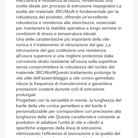
meccanica e resistenza all'usura, rendendolo una
scelta ideale per processi di estrusione impegnativi.La
scelta del materiale 38CrMoAl è fondamentale per la
robustezza del prodotto, offrendo un'eccellente
robustezza e resistenza alla stanchezza, essenziali
per mantenere la stabilità operativa a lungo termine in
condizioni di stress e temperatura elevati.
Una delle caratteristiche più importanti della vite
conica è il trattamento di nitrurazione del gas.,La
nitrurazione del gas costituisce una resistenza
all'usura superiore e una migliore protezione dalla
corrosione.strato resistente all'usura sulla superficie
senza compromettere la robustezza del nucleo del
materiale 38CrMoAlQuesto trattamento prolunga la
vita utile dell'assemblaggio a vite conico-gemellato,
riduce la frequenza di manutenzione e garantisce
prestazioni costanti durante cicli di estrusione
prolungati.
Progettato con la versatilità in mente, la lunghezza del
barile della vite conica gemellare e del barile è
personalizzabile per corrispondere con precisione alla
lunghezza della vite.Questa caratteristica consente ai
produttori di adattare l'unità di vite e cilindri a
specifiche esigenze della linea di estrusione,
ottimizzando l'efficienza di lavorazione e la qualità del