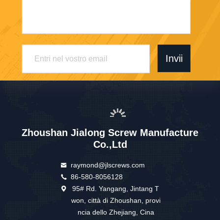
Invii
Zhoushan Jialong Screw Manufacture
Co.,Ltd
raymond@jlscrews.com
86-580-8056128
95# Rd. Yangang, Jintang T
won, città di Zhoushan, provi
ncia dello Zhejiang, Cina