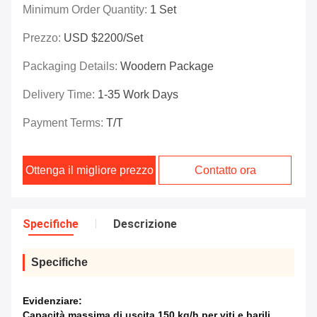
Minimum Order Quantity:
1 Set
Prezzo:
USD $2200/set
Packaging Details:
Woodern Package
Delivery Time:
1-35 Work Days
Payment Terms:
T/T
Ottenga il migliore prezzo
Contatto ora
Specifiche
Descrizione
Specifiche
Evidenziare:
Capacità massima di uscita 150 kg/h per viti e barili