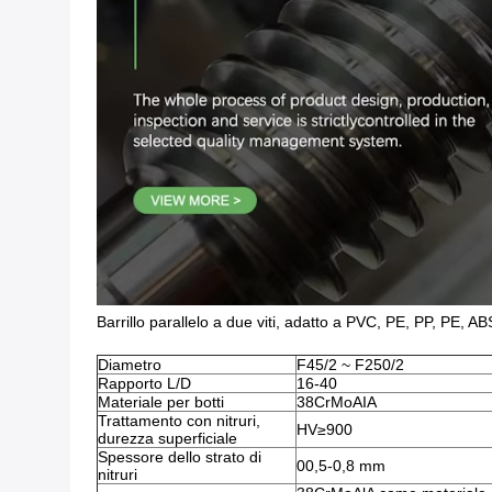
Barrillo parallelo a due viti, adatto a PVC, PE, PP, PE, AB
Diametro
F45/2 ~ F250/2
Rapporto L/D
16-40
Materiale per botti
38CrMoAIA
Trattamento con nitruri,
HV≥900
durezza superficiale
Spessore dello strato di
00,5-0,8 mm
nitruri