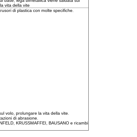
 base, lega bimetallica viene saldata sul
a vita della vite
trusori di plastica con molte specifiche.
l volo, prolungare la vita della vite.
tazioni di abrasione.
BATTENFELD, KRUSSMAFFEI, BAUSANO e ricambi