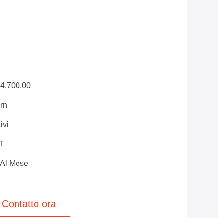
$4,700.00
rn
ivi
/T
 Al Mese
Contatto ora