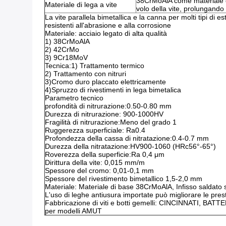
38CrMoAlA come materiale di
Materiale di lega a vite
volo della vite, prolungando l
La vite parallela bimetallica e la canna per molti tipi di es
resistenti all'abrasione e alla corrosione
Materiale: acciaio legato di alta qualità
1) 38CrMoAlA
2) 42CrMo
3) 9Cr18MoV
Tecnica:1) Trattamento termico
2) Trattamento con nitruri
3)Cromo duro placcato elettricamente
4)Spruzzo di rivestimenti in lega bimetalica
Parametro tecnico
profondità di nitrurazione:0.50-0.80 mm
Durezza di nitrurazione: 900-1000HV
Fragilità di nitrurazione:Meno del grado 1
Ruggerezza superficiale: Ra0.4
Profondezza della cassa di nitratazione:0.4-0.7 mm
Durezza della nitratazione:HV900-1060 (HRc56°-65°)
Roverezza della superficie:Ra 0,4 μm
Dirittura della vite: 0,015 mm/m
Spessore del cromo: 0,01-0,1 mm
Spessore del rivestimento bimetallico 1,5-2,0 mm
Materiale: Materiale di base 38CrMoAlA, Infisso saldato su
L'uso di leghe antiusura importate può migliorare le pres
Fabbricazione di viti e botti gemelli: CINCINNATI, 
per modelli AMUT