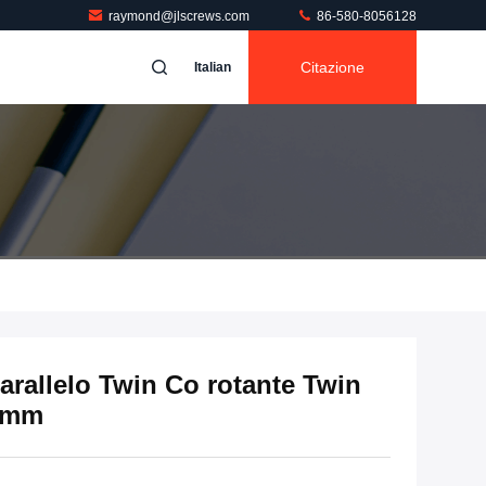
raymond@jlscrews.com
86-580-8056128
Citazione
Italian
parallelo Twin Co rotante Twin
35mm