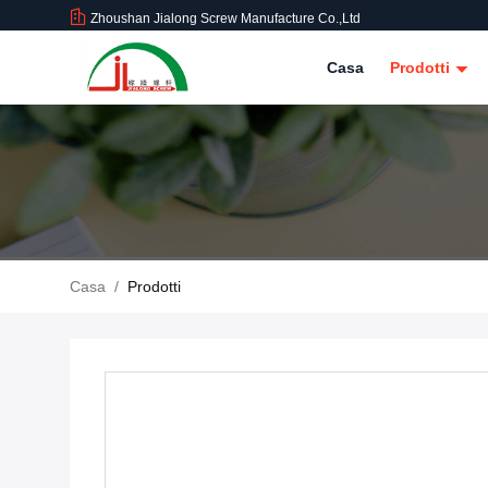
Zhoushan Jialong Screw Manufacture Co.,Ltd
Casa
Prodotti
Casa
/
Prodotti