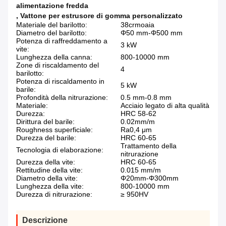
alimentazione fredda
,
Vattone per estrusore di gomma personalizzato
Materiale del barilotto:
38crmoaia
Diametro del barilotto:
Φ50 mm-Φ500 mm
Potenza di raffreddamento a
3 kW
vite:
Lunghezza della canna:
800-10000 mm
Zone di riscaldamento del
4
barilotto:
Potenza di riscaldamento in
5 kW
barile:
Profondità della nitrurazione:
0.5 mm-0.8 mm
Materiale:
Acciaio legato di alta qualità
Durezza:
HRC 58-62
Dirittura del barile:
0.02mm/m
Roughness superficiale:
Ra0,4 μm
Durezza del barile:
HRC 60-65
Trattamento della
Tecnologia di elaborazione:
nitrurazione
Durezza della vite:
HRC 60-65
Rettitudine della vite:
0.015 mm/m
Diametro della vite:
Φ20mm-Φ300mm
Lunghezza della vite:
800-10000 mm
Durezza di nitrurazione:
≥ 950HV
Descrizione