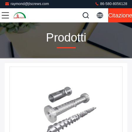
raymond@jlscrews.com
86-580-8056128
Citazion
Prodotti