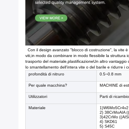
Con il design avanzato "blocco di costruzione", la vite è
viti,in modo da combinare in modo flessibile la struttura id
trasporto del materiale,plastificazioneUn altro vantaggio de
lo smantellamento dell'intera vite o del barile e ridurre
profondità di nitruro
0.5~0.8 mm
Per quale macchina?
MACHINE di est
Utilizzatori
Parti di ricambi
Materiale
1)W6Mo5Cr4v2
2) 38CrMoAIA (
3)42CrMo ((AIS
4) SKD61
5) S45C