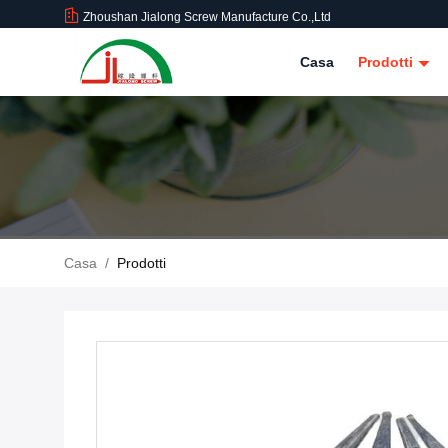
Zhoushan Jialong Screw Manufacture Co.,Ltd
Casa
Prodotti
Casa
/
Prodotti