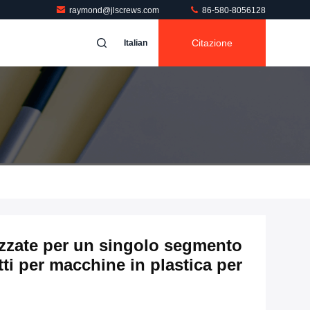
raymond@jlscrews.com
86-580-8056128
Citazione
Italian
izzate per un singolo segmento
otti per macchine in plastica per