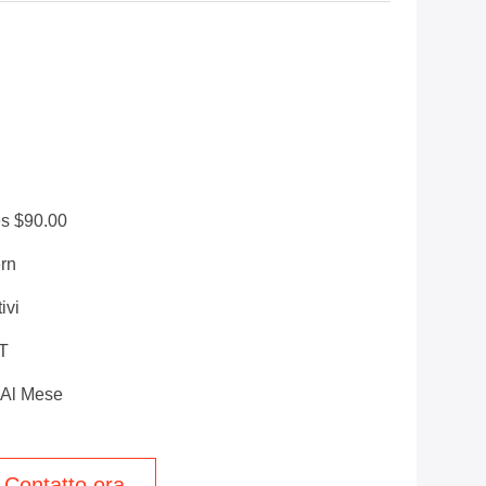
es $90.00
rn
ivi
/T
 Al Mese
Contatto ora