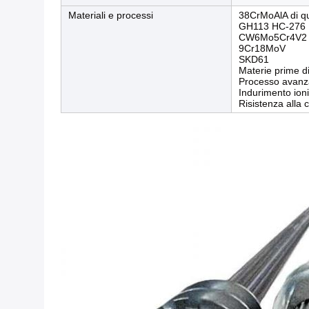
Materiali e processi
38CrMoAlA di qu
GH113 HC-276
CW6Mo5Cr4V2
9Cr18MoV
SKD61
Materie prime di
Processo avanza
Indurimento ion
Risistenza alla 