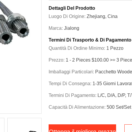
Dettagli Del Prodotto
Luogo Di Origine:
Zhejiang, Cina
Marca:
Jialong
Termini Di Trasporto & Di Pagamento
Quantità Di Ordine Minimo:
1 Pezzo
Prezzo:
1 - 2 Pieces $100.00 >= 3 Piec
Imballaggi Particolari:
Pacchetto Woode
Tempi Di Consegna:
1-35 Giorni Lavorat
Termini Di Pagamento:
L/C, D/A, D/P, T
Capacità Di Alimentazione:
500 Set/set
Ottenga il migliore prezzo