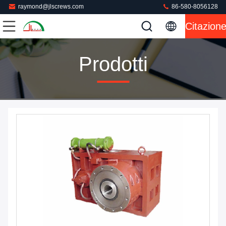
raymond@jlscrews.com
86-580-8056128
Citazion
Prodotti