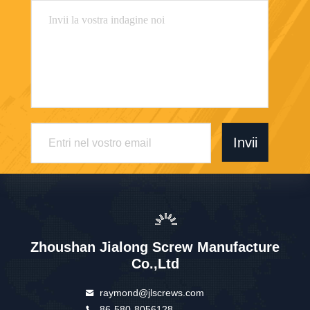
Invii
Zhoushan Jialong Screw Manufacture
Co.,Ltd
raymond@jlscrews.com
86-580-8056128