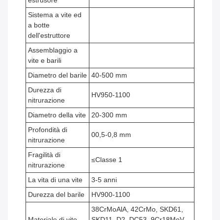
estrusore
Sistema a vite ed
a botte
dell'estruttore
Assemblaggio a
vite e barili
Diametro del barile
40-500 mm
Durezza di
HV950-1100
nitrurazione
Diametro della vite
20-300 mm
Profondità di
00,5-0,8 mm
nitrurazione
Fragilità di
≤Classe 1
nitrurazione
La vita di una vite
3-5 anni
Durezza del barile
HV900-1100
38CrMoAlA, 42CrMo, SKD61,
Materiale di vite
SKD11, D2, DC53, 9Cr18MoV,