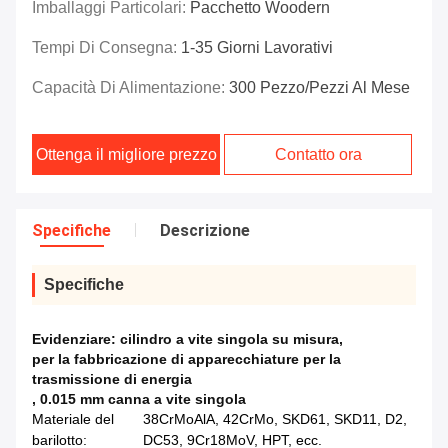
Imballaggi Particolari:
Pacchetto Woodern
Tempi Di Consegna:
1-35 Giorni Lavorativi
Capacità Di Alimentazione:
300 Pezzo/pezzi Al Mese
Ottenga il migliore prezzo
Contatto ora
Specifiche
Descrizione
Specifiche
Evidenziare:
cilindro a vite singola su misura
,
per la fabbricazione di apparecchiature per la
trasmissione di energia
,
0.015 mm canna a vite singola
Materiale del
38CrMoAlA, 42CrMo, SKD61, SKD11, D2,
barilotto:
DC53, 9Cr18MoV, HPT, ecc.