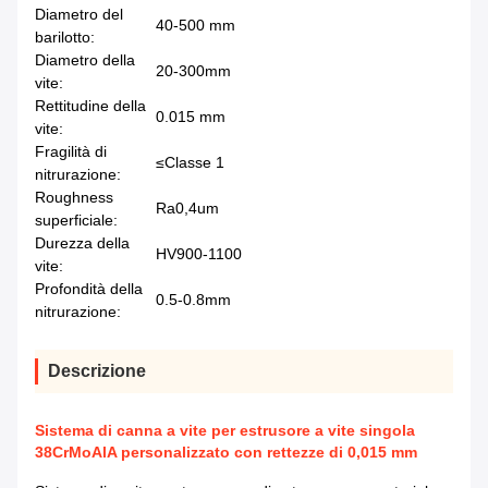
Diametro del
40-500 mm
barilotto:
Diametro della
20-300mm
vite:
Rettitudine della
0.015 mm
vite:
Fragilità di
≤Classe 1
nitrurazione:
Roughness
Ra0,4um
superficiale:
Durezza della
HV900-1100
vite:
Profondità della
0.5-0.8mm
nitrurazione:
Descrizione
Sistema di canna a vite per estrusore a vite singola
38CrMoAlA personalizzato con rettezze di 0,015 mm