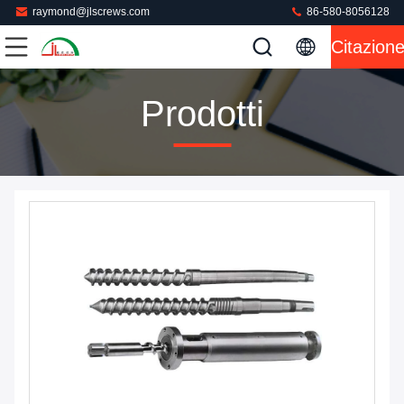
raymond@jlscrews.com
86-580-8056128
Citazion
Prodotti