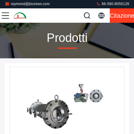
raymond@jlscrews.com
86-580-8056128
Citazion
Prodotti