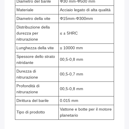
Diametro del barile
Φ30 mm-Φ500 mm
Materiale
Acciaio legato di alta qualità
Diametro della vite
Φ15mm-Φ300mm
Distribuzione della
durezza per
≤ ± 5HRC
nitrurazione
Lunghezza della vite
≤ 10000 mm
Spessore dello strato
00,5-0,8 mm
nitridante
Durezza di
00,5-0,7 mm
nitrurazione
Profondità di
00,5-0,8 mm
nitrurazione
Dirittura del barile
0.015 mm
Vattone e botte per il motore
Tipo di prodotto
planetario