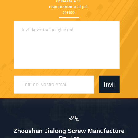
richiesta e vi 
risponderemo al più 
presto.
Invii
Zhoushan Jialong Screw Manufacture