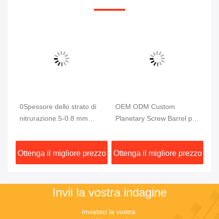
zza
0Spessore dello strato di
OEM ODM Custom
Nu
nitrurazione.5-0.8 mm
Planetary Screw Barrel per
es
Estrusore planetario
estrusore Planet Screw &
di
Barrel per PVC
zzo
Ottenga il migliore prezzo
Ottenga il migliore prezzo
Ot
Invii la vostra indagine
Inviateci la vostra 