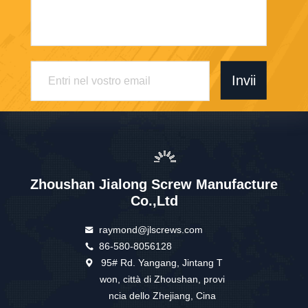
Invii
Zhoushan Jialong Screw Manufacture
Co.,Ltd
raymond@jlscrews.com
86-580-8056128
95# Rd. Yangang, Jintang T
won, città di Zhoushan, provi
ncia dello Zhejiang, Cina