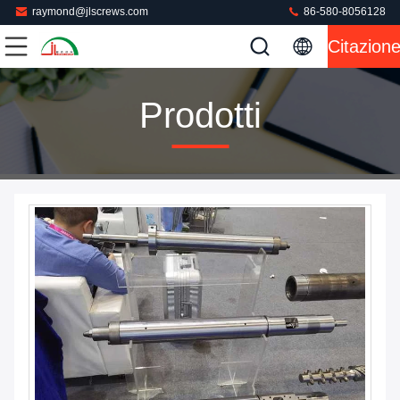
raymond@jlscrews.com
86-580-8056128
Citazion
Prodotti