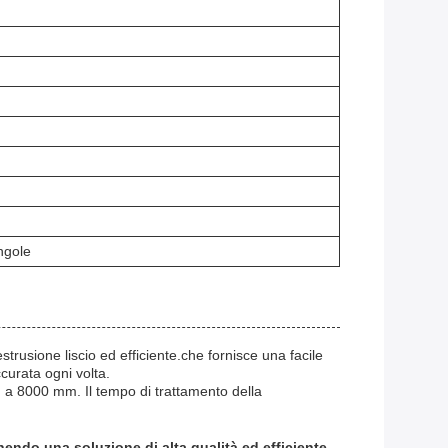
ngole
trusione liscio ed efficiente.che fornisce una facile
curata ogni volta.
 a 8000 mm. Il tempo di trattamento della
rnendo una soluzione di alta qualità ed efficiente