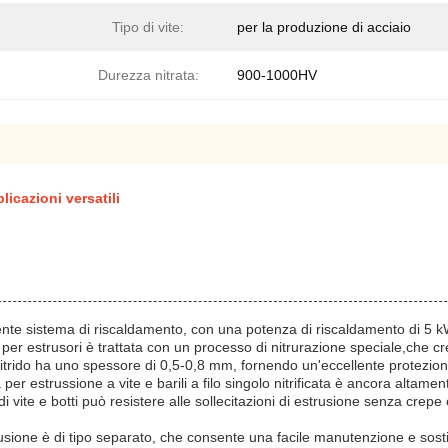
Tipo di vite:
per la produzione di acciaio
Durezza nitrata:
900-1000HV
icazioni versatili
otente sistema di riscaldamento, con una potenza di riscaldamento di 5 kW
i per estrusori è trattata con un processo di nitrurazione speciale,che cr
nitrido ha uno spessore di 0,5-0,8 mm, fornendo un'eccellente protezion
r estrussione a vite e barili a filo singolo nitrificata è ancora altamente
i vite e botti può resistere alle sollecitazioni di estrusione senza crepe
estrusione è di tipo separato, che consente una facile manutenzione e sos