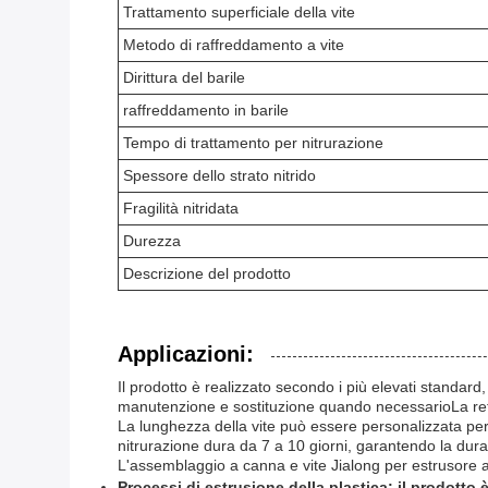
Trattamento superficiale della vite
Metodo di raffreddamento a vite
Dirittura del barile
raffreddamento in barile
Tempo di trattamento per nitrurazione
Spessore dello strato nitrido
Fragilità nitridata
Durezza
Descrizione del prodotto
Applicazioni:
Il prodotto è realizzato secondo i più elevati standard
manutenzione e sostituzione quando necessarioLa retti
La lunghezza della vite può essere personalizzata pe
nitrurazione dura da 7 a 10 giorni, garantendo la durat
L'assemblaggio a canna e vite Jialong per estrusore a v
Processi di estrusione della plastica: il prodotto 