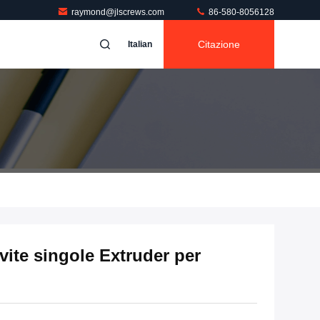
raymond@jlscrews.com
86-580-8056128
Citazione
Italian
vite singole Extruder per