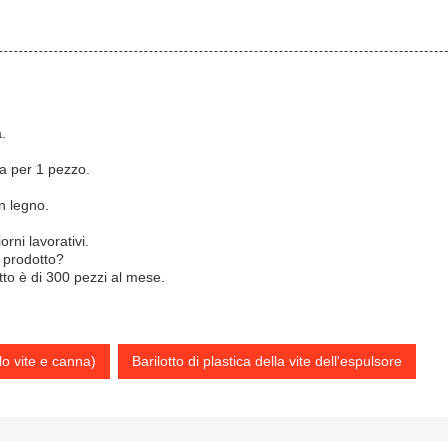
.
ta per 1 pezzo.
n legno.
rni lavorativi.
 prodotto?
to è di 300 pezzi al mese.
lo vite e canna)
Barilotto di plastica della vite dell'espulsore