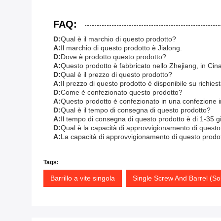
FAQ:
D:
Qual è il marchio di questo prodotto?
A:
Il marchio di questo prodotto è Jialong.
D:
Dove è prodotto questo prodotto?
A:
Questo prodotto è fabbricato nello Zhejiang, in Cina
D:
Qual è il prezzo di questo prodotto?
A:
Il prezzo di questo prodotto è disponibile su richies
D:
Come è confezionato questo prodotto?
A:
Questo prodotto è confezionato in una confezione i
D:
Qual è il tempo di consegna di questo prodotto?
A:
Il tempo di consegna di questo prodotto è di 1-35 gio
D:
Qual è la capacità di approvvigionamento di questo
A:
La capacità di approvvigionamento di questo prodot
Tags:
Barrillo a vite singola
Single Screw And Barrel (So