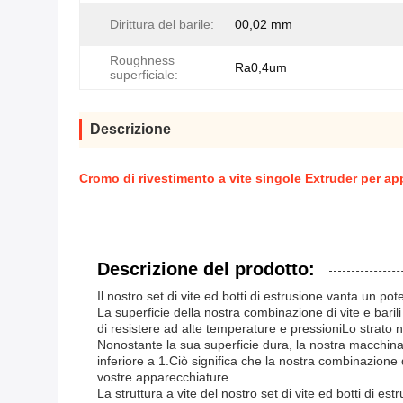
Dirittura del barile:
00,02 mm
Roughness
Ra0,4um
superficiale:
Descrizione
Cromo di rivestimento a vite singole Extruder per appl
Descrizione del prodotto:
Il nostro set di vite ed botti di estrusione vanta un p
La superficie della nostra combinazione di vite e baril
di resistere ad alte temperature e pressioniLo strato 
Nonostante la sua superficie dura, la nostra macchina pe
inferiore a 1.Ciò significa che la nostra combinazione d
vostre apparecchiature.
La struttura a vite del nostro set di vite ed botti di 