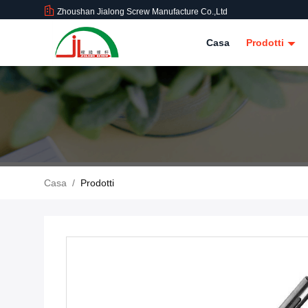
Zhoushan Jialong Screw Manufacture Co.,Ltd
Casa
Prodotti
Casa
/
Prodotti