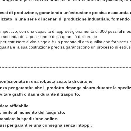
ocessi di produzione, garantendo un'estrusione precisa e accurata 
lizzato in una serie di scenari di produzione industriale, fornendo
ompetitivo, con una capacità di approvvigionamento di 300 pezzi al mese.
a seconda della posizione e della quantità dell'ordine.
er estrusore a vite singola è un prodotto di alta qualità che fornisce u
 qualità e la sua costruzione precisa garantiscono un processo di estrusi
 confezionata in una robusta scatola di cartone.
tenza per garantire che il prodotto rimanga sicuro durante la spedi
itare graffi o danni durante il trasporto.
iere affidabile.
cliente al momento dell'acquisto.
racciare la spedizione online.
lusi per garantire una consegna senza intoppi.