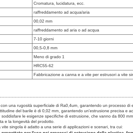
Cromatura, lucidatura, ecc.
raffreddamento ad acqua/aria
00,02 mm
raffreddamento ad aria o ad acqua
7-10 giorni
00,5-0,8 mm
Meno di grado 1
HRC55-62
Fabbricazione a canna e a vite per estrusori a vite si
, con una rugosità superficiale di Ra0,4um, garantendo un processo di es
tudine del barile è di 0,02 mm, garantendo un'estrusione precisa e ac
r soddisfare le esigenze specifiche di estrusione, che vanno da 800 mm
a e la longevità del prodotto.
ite singola è adatto a una serie di applicazioni e scenari, tra cui:
è progettato per l'uso nei processi di estrusione della plastica, fo