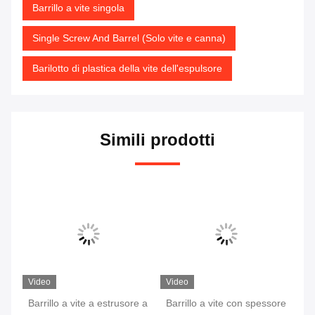
Barrillo a vite singola
Single Screw And Barrel (Solo vite e canna)
Barilotto di plastica della vite dell'espulsore
Simili prodotti
Video
Video
Vi
Barrillo a vite a estrusore a
Barrillo a vite con spessore
Sp