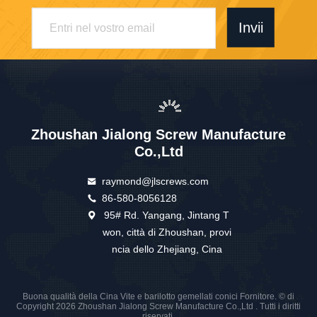
Invii
Zhoushan Jialong Screw Manufacture
Co.,Ltd
raymond@jlscrews.com
86-580-8056128
95# Rd. Yangang, Jintang T
won, città di Zhoushan, provi
ncia dello Zhejiang, Cina
Buona qualità della Cina Vite e barilotto gemellati conici Fornitore. © di
Copyright 2026 Zhoushan Jialong Screw Manufacture Co.,Ltd . Tutti i diritti
riservati.