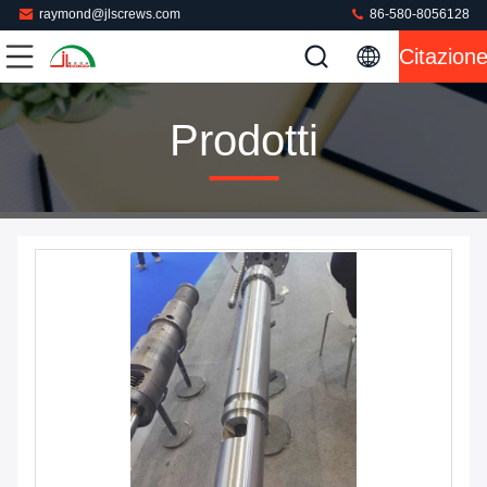
raymond@jlscrews.com
86-580-8056128
Citazion
Prodotti