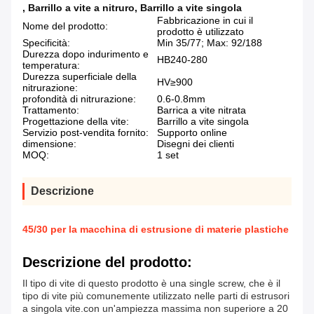
,
Barrillo a vite a nitruro
,
Barrillo a vite singola
Fabbricazione in cui il
Nome del prodotto:
prodotto è utilizzato
Specificità:
Min 35/77; Max: 92/188
Durezza dopo indurimento e
HB240-280
temperatura:
Durezza superficiale della
HV≥900
nitrurazione:
profondità di nitrurazione:
0.6-0.8mm
Trattamento:
Barrica a vite nitrata
Progettazione della vite:
Barrillo a vite singola
Servizio post-vendita fornito:
Supporto online
dimensione:
Disegni dei clienti
MOQ:
1 set
Descrizione
45/30 per la macchina di estrusione di materie plastiche
Descrizione del prodotto:
Il tipo di vite di questo prodotto è una single screw, che è il
tipo di vite più comunemente utilizzato nelle parti di estrusori
a singola vite.con un'ampiezza massima non superiore a 20