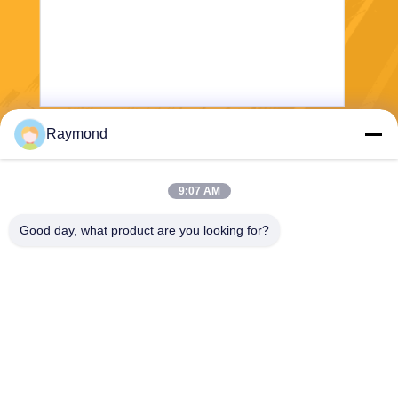
Raymond
Invii
9:07 AM
Good day, what product are you looking for?
Zhoushan Jialong Screw Manufacture
Co.,Ltd
raymond@jlscrews.com
86-580-8056128
95# Rd. Yangang, Jintang T