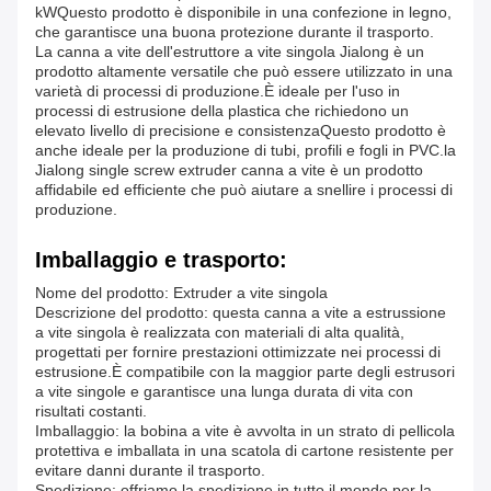
kWQuesto prodotto è disponibile in una confezione in legno,
che garantisce una buona protezione durante il trasporto.
La canna a vite dell'estruttore a vite singola Jialong è un
prodotto altamente versatile che può essere utilizzato in una
varietà di processi di produzione.È ideale per l'uso in
processi di estrusione della plastica che richiedono un
elevato livello di precisione e consistenzaQuesto prodotto è
anche ideale per la produzione di tubi, profili e fogli in PVC.la
Jialong single screw extruder canna a vite è un prodotto
affidabile ed efficiente che può aiutare a snellire i processi di
produzione.
Imballaggio e trasporto:
Nome del prodotto: Extruder a vite singola
Descrizione del prodotto: questa canna a vite a estrussione
a vite singola è realizzata con materiali di alta qualità,
progettati per fornire prestazioni ottimizzate nei processi di
estrusione.È compatibile con la maggior parte degli estrusori
a vite singole e garantisce una lunga durata di vita con
risultati costanti.
Imballaggio: la bobina a vite è avvolta in un strato di pellicola
protettiva e imballata in una scatola di cartone resistente per
evitare danni durante il trasporto.
Spedizione: offriamo la spedizione in tutto il mondo per la