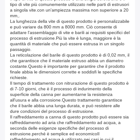
tipo di vite più comunemente utilizzato nelle parti di estrusori
a singola vite.con un'ampiezza massima non superiore a 20
mm,.
La lunghezza della vite di questo prodotto è personalizzabile
e può variare da 800 mm a 8000 mm. Ciò consente di
adattare l'assemblaggio di vite e barili ai requisiti specifici del
processo di estrusione.Più la vite è lunga, maggiore è la
quantità di materiale che può essere estrusa in un singolo
passaggio.
La reticolazione del barile di questo prodotto è di 0,02 mm, il
che garantisce che il materiale estruso abbia un diametro
costante.Questo è importante per garantire che il prodotto
finale abbia le dimensioni corrette e soddisfi le specifiche
richieste.
Il tempo di trattamento con nitrurazione di questo prodotto è
di 7-10 giorni, che è il processo di indurimento della
superficie della canna per aumentarne la resistenza
all'usura e alla corrosione.Questo trattamento garantisce
che il barile abbia una lunga durata, e può resistere alle
dure condizioni del processo di estrusione.
Il raffreddamento a canna di questo prodotto può essere sia
raffreddamento ad aria che raffreddamento ad acqua, a
seconda delle esigenze specifiche del processo di
estrusione.perché è semplice ed economicoIl
raffreddamento ad acqua è utilizzato nei casi in cui il