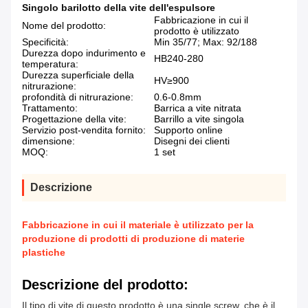
Singolo barilotto della vite dell'espulsore
Fabbricazione in cui il
Nome del prodotto:
prodotto è utilizzato
Specificità:
Min 35/77; Max: 92/188
Durezza dopo indurimento e
HB240-280
temperatura:
Durezza superficiale della
HV≥900
nitrurazione:
profondità di nitrurazione:
0.6-0.8mm
Trattamento:
Barrica a vite nitrata
Progettazione della vite:
Barrillo a vite singola
Servizio post-vendita fornito:
Supporto online
dimensione:
Disegni dei clienti
MOQ:
1 set
Descrizione
Fabbricazione in cui il materiale è utilizzato per la
produzione di prodotti di produzione di materie
plastiche
Descrizione del prodotto:
Il tipo di vite di questo prodotto è una single screw, che è il