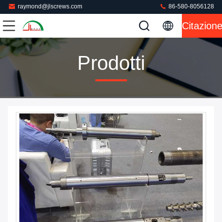
raymond@jlscrews.com
86-580-8056128
Citazion
Prodotti