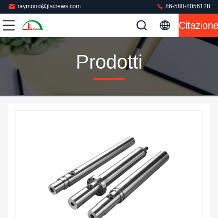
raymond@jlscrews.com
86-580-8056128
Citazion
Prodotti