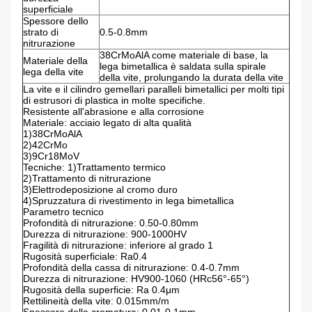
superficiale
Spessore dello
strato di
0.5-0.8mm
nitrurazione
38CrMoAlA come materiale di base, la
Materiale della
lega bimetallica è saldata sulla spirale
lega della vite
della vite, prolungando la durata della vite
La vite e il cilindro gemellari paralleli bimetallici per molti tipi
di estrusori di plastica in molte specifiche.
Resistente all'abrasione e alla corrosione
Materiale: acciaio legato di alta qualità
1)38CrMoAlA
2)42CrMo
3)9Cr18MoV
Tecniche: 1)Trattamento termico
2)Trattamento di nitrurazione
3)Elettrodeposizione al cromo duro
4)Spruzzatura di rivestimento in lega bimetallica
Parametro tecnico
Profondità di nitrurazione: 0.50-0.80mm
Durezza di nitrurazione: 900-1000HV
Fragilità di nitrurazione: inferiore al grado 1
Rugosità superficiale: Ra0.4
Profondità della cassa di nitrurazione: 0.4-0.7mm
Durezza di nitrurazione: HV900-1060 (HRc56°-65°)
Rugosità della superficie: Ra 0.4μm
Rettilineità della vite: 0.015mm/m
Spessore della cromatura: 0.01-0.1mm