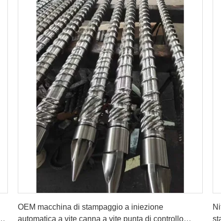
Ottenga il migliore prezzo
OEM macchina di stampaggio a iniezione
Ni
o
automatica a vite canna a vite punta di controllo
st