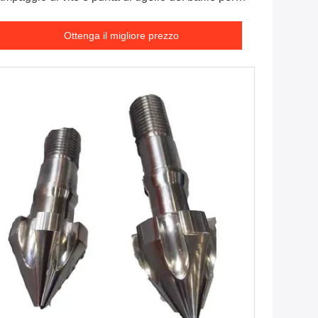
rti di macchine in gomma di plastica
Ottenga il migliore prezzo