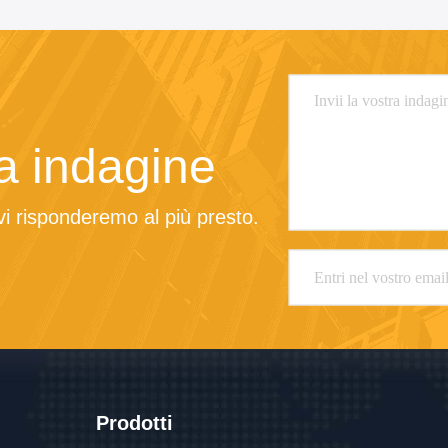
ra indagine
 vi risponderemo al più presto.
Prodotti