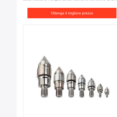
e ugello
Ottenga il migliore prezzo