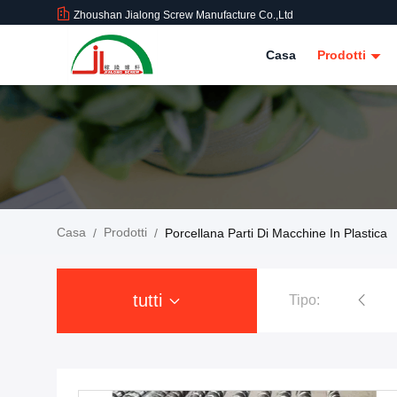
Zhoushan Jialong Screw Manufacture Co.,Ltd
Casa
Prodotti
Casa
Prodotti
/
/
Porcellana Parti Di Macchine In Plastica
tutti
Tipo:
Vite e barilotto gemellati conici