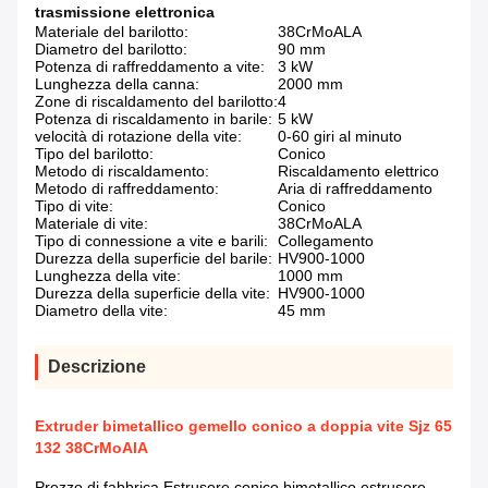
trasmissione elettronica
Materiale del barilotto:
38CrMoALA
Diametro del barilotto:
90 mm
Potenza di raffreddamento a vite:
3 kW
Lunghezza della canna:
2000 mm
Zone di riscaldamento del barilotto:
4
Potenza di riscaldamento in barile:
5 kW
velocità di rotazione della vite:
0-60 giri al minuto
Tipo del barilotto:
Conico
Metodo di riscaldamento:
Riscaldamento elettrico
Metodo di raffreddamento:
Aria di raffreddamento
Tipo di vite:
Conico
Materiale di vite:
38CrMoALA
Tipo di connessione a vite e barili:
Collegamento
Durezza della superficie del barile:
HV900-1000
Lunghezza della vite:
1000 mm
Durezza della superficie della vite:
HV900-1000
Diametro della vite:
45 mm
Descrizione
Extruder bimetallico gemello conico a doppia vite Sjz 65
132 38CrMoAlA
Prezzo di fabbrica Estrusore conico bimetallico estrusore