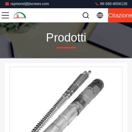
raymond@jlscrews.com
86-580-8056128
Citazion
Prodotti