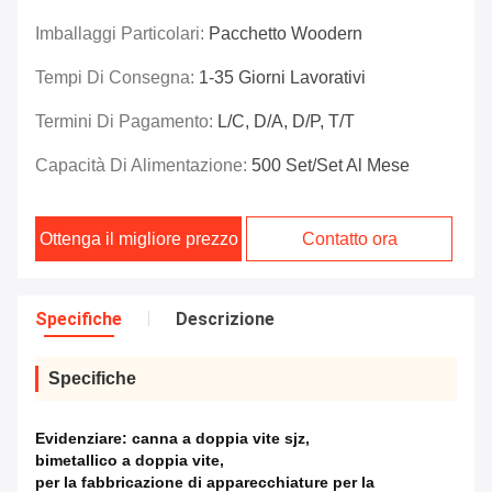
Imballaggi Particolari:
Pacchetto Woodern
Tempi Di Consegna:
1-35 Giorni Lavorativi
Termini Di Pagamento:
L/C, D/A, D/P, T/T
Capacità Di Alimentazione:
500 Set/set Al Mese
Ottenga il migliore prezzo
Contatto ora
Specifiche
Descrizione
Specifiche
Evidenziare:
canna a doppia vite sjz
,
bimetallico a doppia vite
,
per la fabbricazione di apparecchiature per la