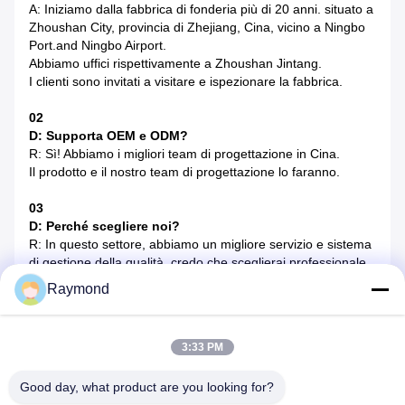
A: Iniziamo dalla fabbrica di fonderia più di 20 anni. situato a
Zhoushan City, provincia di Zhejiang, Cina, vicino a Ningbo
Port.and Ningbo Airport.
Abbiamo uffici rispettivamente a Zhoushan Jintang.
I clienti sono invitati a visitare e ispezionare la fabbrica.
02
D: Supporta OEM e ODM?
R: Sì! Abbiamo i migliori team di progettazione in Cina.
Il prodotto e il nostro team di progettazione lo faranno.
03
D: Perché scegliere noi?
R: In questo settore, abbiamo un migliore servizio e sistema
di gestione della qualità, credo che sceglierai professionale,
e la stessa qualità per fornirti un prezzo migliore di noi.
Raymond
04
D: Le produce tutte?
3:33 PM
A: Sì, siamo specializzati nella produzione di tutti i prodotti
sono la propria produzione.
Good day, what product are you looking for?