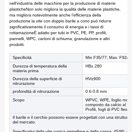
nell'industria delle macchine per la produzione di materie
plasticheNon solo migliora la qualità delle materie plastiche,
ma migliora notevolmente anche l'efficienza della
produzione.la vite con doppio barile a cono può ridurre
significativamente il consumo di energia e i tassi di
rottamazioneÈ adatto per tubi in PVC, PE, PP, profili,
pannelli, WPC, cartoni di schiuma, granulazione e altri
prodotti.
Specificità
Min F35/77; Max: F92/1
Durezza di temperatura della
HB≥ 280
materia prima
Durezza della superficie di
HV≥900
nitrurazione
profondità di nitrurazione
0.6-0.8 mm
Scopo
WPVC, WPE, foglio moleco
composto da calcio al 5
Profili, fogli di PVC flessi
Il barile e il cerchio possono essere progettati con una struttura 
del mercato.
Specificativi della vite conica gemellare e della canna: 45/90, 