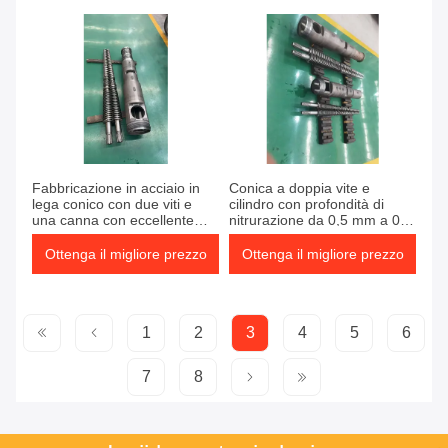
plastica
Fabbricazione in acciaio in
Conica a doppia vite e
lega conico con due viti e
cilindro con profondità di
una canna con eccellente
nitrurazione da 0,5 mm a 0,8
resistenza alla corrosione e
mm, durezza HRC58-62 e
da 1 a 3 zone di
potenza di raffreddamento
Ottenga il migliore prezzo
Ottenga il migliore prezzo
raffreddamento della canna
vite da 3 kW per estrusione
di plastica
1
2
3
4
5
6
7
8