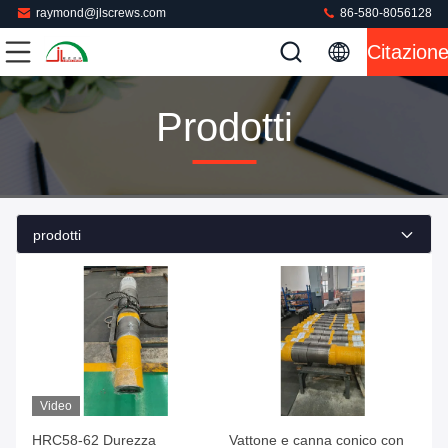
raymond@jlscrews.com
86-580-8056128
Citazion
Prodotti
prodotti
Video
HRC58-62 Durezza
Vattone e canna conico con