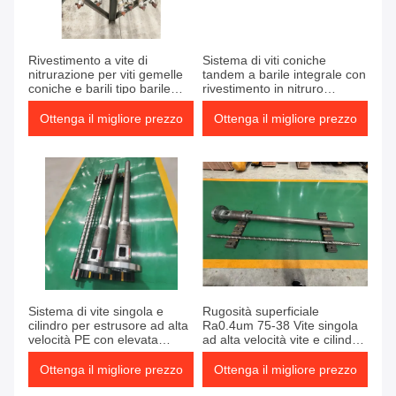
Rivestimento a vite di
Sistema di viti coniche
nitrurazione per viti gemelle
tandem a barile integrale con
coniche e barili tipo barile
rivestimento in nitruro
integrale con trattamento
resistente per la
superficiale di vite di
movimentazione e la
Ottenga il migliore prezzo
Ottenga il migliore prezzo
nitrurazione che fornisce il
lavorazione dei materiali
funzionamento
Sistema di vite singola e
Rugosità superficiale
cilindro per estrusore ad alta
Ra0.4um 75-38 Vite singola
velocità PE con elevata
ad alta velocità vite e cilindro
resistenza all'usura che
per tubo in HDPE
garantisce prestazioni
Ottenga il migliore prezzo
Ottenga il migliore prezzo
durature nell'estrusione della