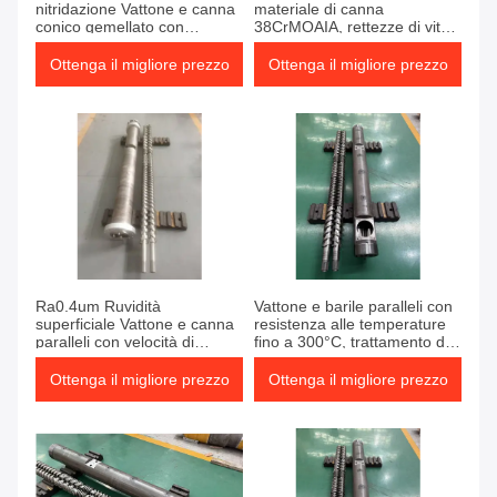
nitridazione Vattone e canna
materiale di canna
conico gemellato con
38CrMOAIA, rettezze di vite
materiale 38CrMOAIA e
di 0,015 mm e trattamento di
rettitudine di vite di 0,015 mm
nitrurazione HV≥900 per
Ottenga il migliore prezzo
Ottenga il migliore prezzo
estrusione stabile
Ra0.4um Ruvidità
Vattone e barile paralleli con
superficiale Vattone e canna
resistenza alle temperature
paralleli con velocità di
fino a 300°C, trattamento di
rotazione della vite da 0 a
nitrurazione e 4 zone di
600 giri al minuto e
raffreddamento del barile
Ottenga il migliore prezzo
Ottenga il migliore prezzo
trattamento di nitrurazione