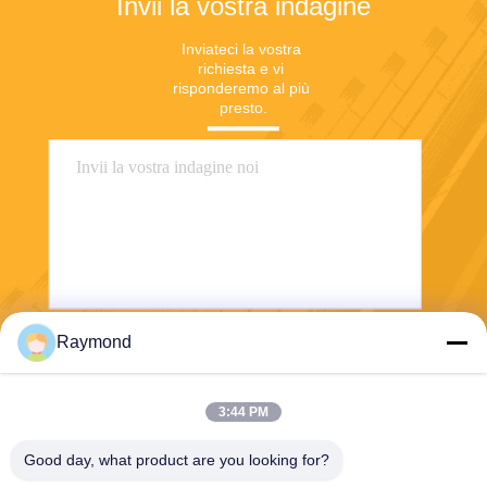
Invii la vostra indagine
Inviateci la vostra 
richiesta e vi 
risponderemo al più 
presto.
Raymond
Invii
3:44 PM
Good day, what product are you looking for?