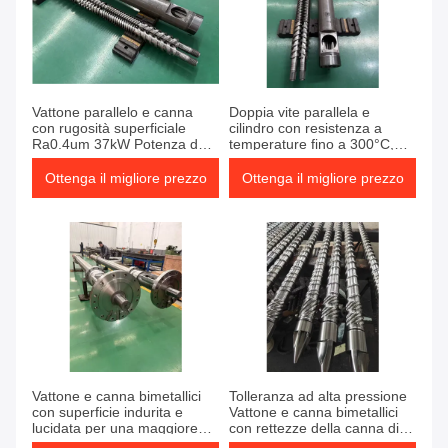
Vattone parallelo e canna
Doppia vite parallela e
con rugosità superficiale
cilindro con resistenza a
Ra0.4um 37kW Potenza del
temperature fino a 300°C,
motore principale e 4 zone di
trattamento di nitrurazione e
raffreddamento del barile
velocità di rotazione della vite
Ottenga il migliore prezzo
Ottenga il migliore prezzo
da 0 a 600 giri/min
Vattone e canna bimetallici
Tolleranza ad alta pressione
con superficie indurita e
Vattone e canna bimetallici
lucidata per una maggiore
con rettezze della canna di
resistenza all'usura e una
0,02 mm/m e resistenza