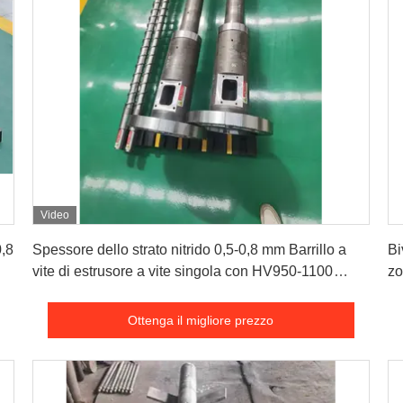
Video
Ottenga il migliore prezzo
0,8
Spessore dello strato nitrido 0,5-0,8 mm Barrillo a
Bi
vite di estrusore a vite singola con HV950-1100
zo
Durezza nitrida e opzioni raffreddate ad acqua o ad
0,
aria
Ottenga il migliore prezzo