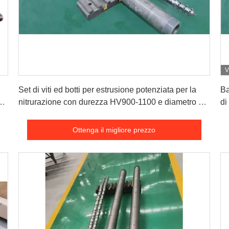
V
Ottenga il migliore prezzo
Set di viti ed botti per estrusione potenziata per la
Ba
0
nitrurazione con durezza HV900-1100 e diametro 35
di
mm-500 mm per estrusione industriale
ba
Ottenga il migliore prezzo