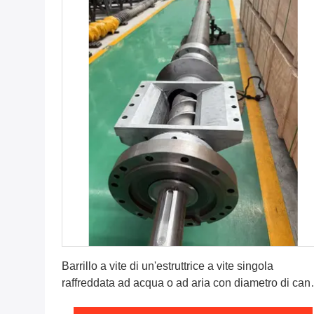
Ottenga il migliore prezzo
Barrillo a vite di un'estruttrice a vite singola
raffreddata ad acqua o ad aria con diametro di can
35 mm-500 mm e spessore dello strato nitrido 0,5-