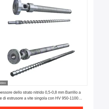
ideo
Ottenga il migliore prezzo
essore dello strato nitrido 0,5-0,8 mm Barrillo a
te di estrusore a vite singola con HV 950-1100
rezza e opzioni raffreddate ad acqua o ad aria