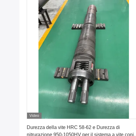
Video
Ottenga il migliore prezzo
Durezza della vite HRC 58-62 e Durezza di
nitrurazione 950-1050HV per il sistema a vite coni