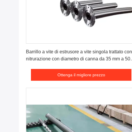
Ottenga il migliore prezzo
Barrillo a vite di estrusore a vite singola trattato con
nitrurazione con diametro di canna da 35 mm a 50
mm e opzioni raffreddate ad acqua o ad aria
Ottenga il migliore prezzo