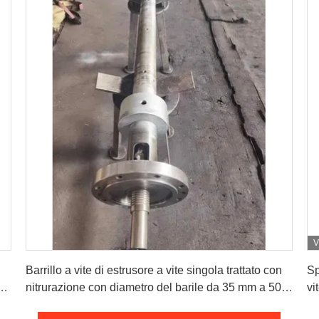
V
Ottenga il migliore prezzo
Barrillo a vite di estrusore a vite singola trattato con
Sp
na
nitrurazione con diametro del barile da 35 mm a 500
vi
0,8
mm e durezza di nitrurazione HV 950-1100
Du