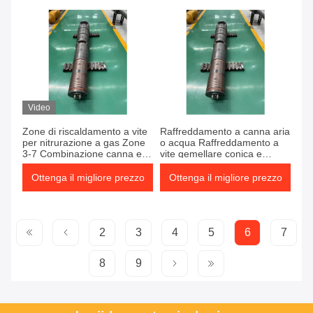
55/120
Video
Zone di riscaldamento a vite
Raffreddamento a canna aria
per nitrurazione a gas Zone
o acqua Raffreddamento a
3-7 Combinazione canna e
vite gemellare conica e
vite per la produzione
canna con durezza di
nitrurazione 950-1050HV
Ottenga il migliore prezzo
Ottenga il migliore prezzo
2
3
4
5
6
7
8
9