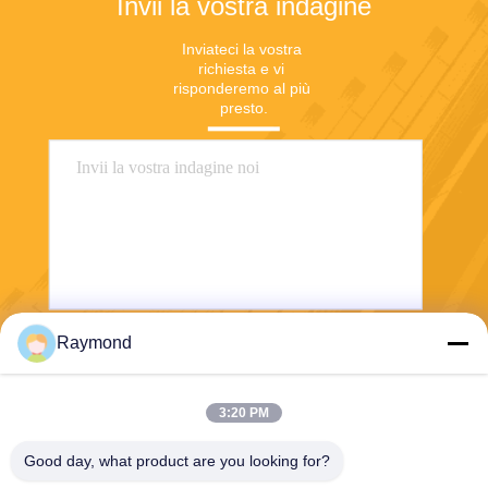
Invii la vostra indagine
Inviateci la vostra 
richiesta e vi 
risponderemo al più 
presto.
Raymond
Invii
3:20 PM
Good day, what product are you looking for?