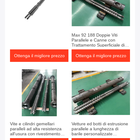
Max 92 188 Doppie Viti
Parallele e Canne con
Trattamento Superficiale di
Nitrurazione della Canna,
Costruite per Resistere a
Ottenga il migliore prezzo
Ottenga il migliore prezzo
Ambienti Industriali Gravosi
Vite e cilindri gemellari
Vetture ed botti di estrusione
paralleli ad alta resistenza
parallele a lunghezza di
all'usura con rivestimento
barile personalizzate
bimetallico ed eccellente
progettate per le applicazioni