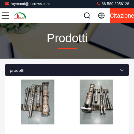
raymond@jlscrews.com
86-580-8056128
Citazion
Prodotti
prodotti