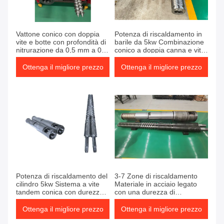
Vattone conico con doppia
Potenza di riscaldamento in
vite e botte con profondità di
barile da 5kw Combinazione
nitrurazione da 0,5 mm a 0,8
conico a doppia canna e vite
mm Accanto al botte Rettalità
55/120 con trattamento
0,015 mm per metro per
superficiale di nitrurazione e
Ottenga il migliore prezzo
Ottenga il migliore prezzo
industria
cromatura Progettato per
l'estrusione di polimeri
Potenza di riscaldamento del
3-7 Zone di riscaldamento
cilindro 5kw Sistema a vite
Materiale in acciaio legato
tandem conica con durezza
con una durezza di
HRC58-62 progettato per
nitrurazione HRC58-62
l'estrusione di polimeri e la
Ottenga il migliore prezzo
Ottenga il migliore prezzo
movimentazione dei materiali